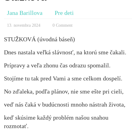
Jana Barillova
Pre deti
13. novembra 2024
0 Comment
STUŽKOVÁ (úvodná báseň)
Dnes nastala veľká slávnosť, na ktorú sme čakali.
Prípravy a veľa zhonu čas odrazu spomalil.
Stojíme tu tak pred Vami a sme celkom dospelí.
No zďaleka, podľa plánov, nie sme ešte pri cieli,
veď nás čaká v budúcnosti mnoho nástrah života,
keď skúsime každý problém našou snahou
rozmotať.