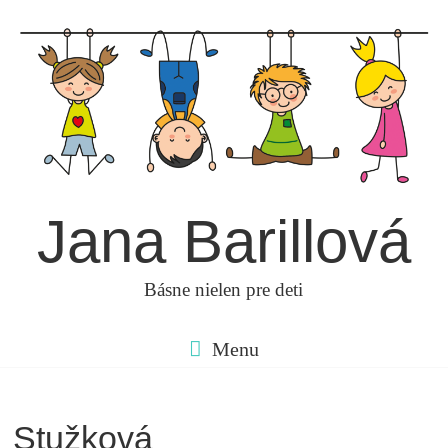
Skip
to
content
Jana Barillová
Básne nielen pre deti
Menu
Stužková