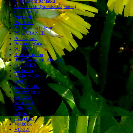
O špinavom šteniatku
Óda na cestu (Spišská klapancia)
Osa v pohári
Panda Mia
Paprikovo
Pohoda – text piesne
POMARANČE
Prekvapenie
Prosba dieťaťa
PÚPAVA
Rebrík do neba
Rozlúčka s pani učiteľkou
SIMONKA
Škola víta
Slivkový lekvár
Sneží
Sova učiteľka
Stratená lopta
Stužková
Štvorlístok
Učiteľom
Útulok
Už sa blíži
Vankúšik
VČELY