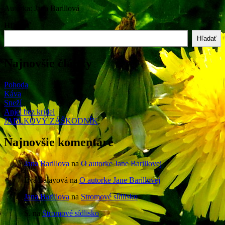
Autorka: Jana Barillová
Hľadať
Hľadať
Najnovšie články
Pohoda
Káva
Sneží
Anjel bez krídel
JABLKOVÝ ZÁŠKODNÍK
Najnovšie komentáre
Jana Barillova
na
O autorke Jane Barillovej
Eva Salayová
na
O autorke Jane Barillovej
Jana Barillova
na
Stromové sídlisko
S.
na
Stromové sídlisko