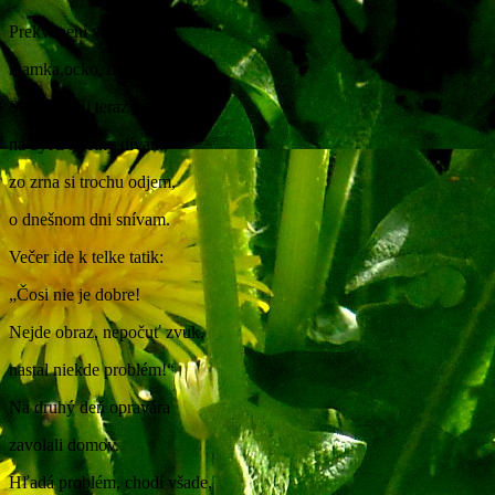
Prekvapení veru boli,
mamka,ocko, deti.
Spokojne si teraz hoviem,
na byt z klietky dívam,
zo zrna si trochu odjem,
o dnešnom dni snívam.
Večer ide k telke tatik:
„Čosi nie je dobre!
Nejde obraz, nepočuť zvuk,
nastal niekde problém!“
Na druhý deň opravára
zavolali domov.
Hľadá problém, chodí všade,