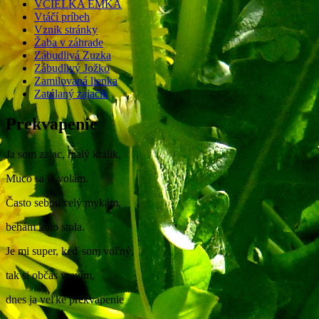
VČIELKA EMKA
Vtáčí príbeh
Vznik stránky
Žaba v záhrade
Zábudlivá Zuzka
Zábudlivý Jožko
Zamilovaná lienka
Zatúlaný zajačik
Prekvapenie
Ja som zajac, malý králik,
Muco sa ja volám.
Často sebou celý mykám,
behám kolo stola.
Je mi super, keď som voľný,
tak si občas vravím,
dnes ja veľké prekvapenie