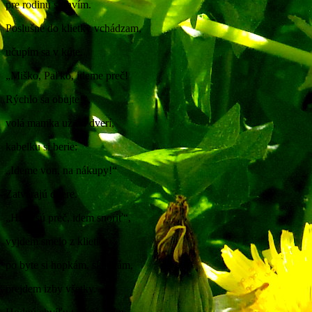
pre rodinu spravím.
Poslušne do klietky vchádzam,
učupím sa v kúte.
„Miško, Paľko, ideme preč!
Rýchlo sa obujte!“,
volá mamka už od dverí,
kabelku si berie:
„Ideme von, na nákupy!“
Zatvárajú dvere.
„Hurá sú preč, idem snoriť“,
vyjdem smelo z klietky,
po byte si hopkám, skackám,
prejdem izby všetky.