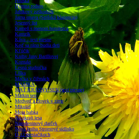
Hruška
Hymna rodiny
Jablkový záškodník
Jarna unava (Spišská klapancia)
Jesenný list
Kameň s menom horolezca
Kamzík
Káva – text piesne
Keď sa ráno budia deti
Kľúčik
Knihy Jany Barillovej
Kontakt
Lesná studnička
Líška
Mačka v čižmách
MAMKA
MAŤ KRÁSNY SEN (text piesne)
Matkin sen
Medveď a človek v zime
Mikuláš
Moja babka
Na okraji lesa
Narodeninový darček
Nová kniha Stromové sídlisko
O 12 mesiačikoch