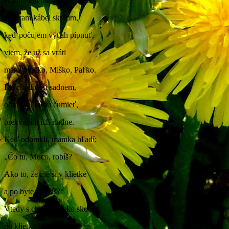
Hodnú chvíľu takto šantím,
sem-tam kábel skrátim,
keď počujem výťah pípnuť,
viem, že už sa vráti
mamka,ocko, Miško, Paľko.
Do chodby si sadnem,
od úžasu budú čumieť,
prekvapím ich riadne.
Keď odomkli, mamka hľadí:
„Čo tu, Muco, robíš?
Ako to, že nie si v klietke
a po byte chodíš?“
Vtedy s chuťou rezko skočím,
do klietky hneď letím.