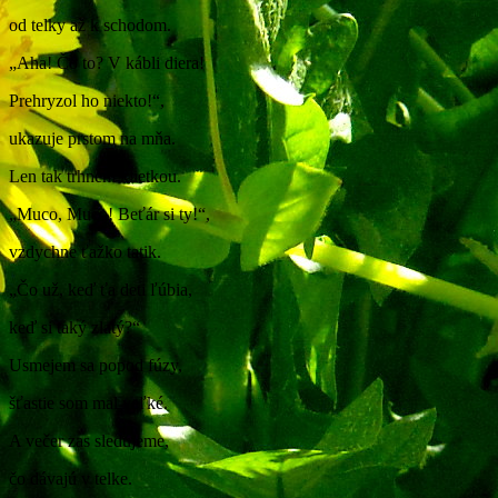
od telky až k schodom.
„Aha! Čo to? V kábli diera!
Prehryzol ho niekto!“,
ukazuje prstom na mňa.
Len tak trhnem klietkou.
„Muco, Muco! Beťár si ty!“,
vzdychne ťažko tatik.
„Čo už, keď ťa deti ľúbia,
keď si taký zlatý?“
Usmejem sa popod fúzy,
šťastie som mal veľké.
A večer zas sledujeme,
čo dávajú v telke.