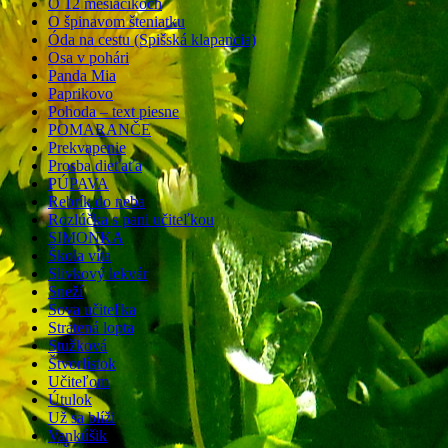
O 12 mesiačikoch
O špinavom šteniatku
Óda na cestu (Spišská klapancia)
Osa v pohári
Panda Mia
Paprikovo
Pohoda – text piesne
POMARANČE
Prekvapenie
Prosba dieťaťa
PÚPAVA
Rebrík do neba
Rozlúčka s pani učiteľkou
SIMONKA
Škola víta
Slivkový lekvár
Sneží
Sova učiteľka
Stratená lopta
Stužková
Štvorlístok
Učiteľom
Útulok
Už sa blíži
Vankúšik