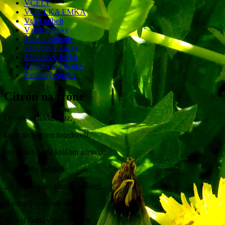
VČELY
VČIELKA EMKA
Vtáčí príbeh
Vznik stránky
Žaba v záhrade
Zábudlivá Zuzka
Zábudlivý Jožko
Zamilovaná lienka
Zatúlaný zajačik
Citrón na tróne
Ovocie sa hádalo raz,
kto z nich je ten najzdravší,
kto z nich bude kráľom zdravia,
čo choroby odplaší.
„Ja
som banán, chutím božsky,
aj zdravý som, tak veru.
Mňa si ľudia v potravinách