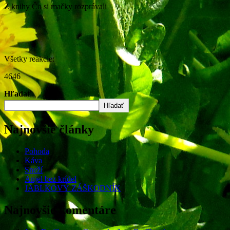
Z knihy Čo si mačky rozprávali
Všetky reakcie:
4646
Hľadať
Hľadať
Najnovšie články
Pohoda
Káva
Sneží
Anjel bez krídel
JABLKOVÝ ZÁŠKODNÍK
Najnovšie komentáre