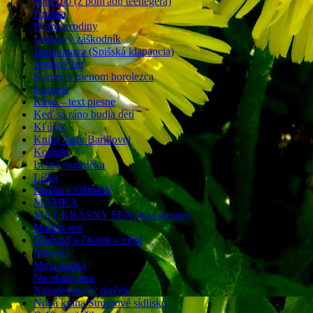
Hniezdo (z pohľadu teenegera)
Hruška
Hymna rodiny
Jablkový záškodník
Jarna unava (Spišská klapancia)
Jesenný list
Kameň s menom horolezca
Kamzík
Káva – text piesne
Keď sa ráno budia deti
Kľúčik
Knihy Jany Barillovej
Kontakt
Lesná studnička
Líška
Mačka v čižmách
MAMKA
MAŤ KRÁSNY SEN (text piesne)
Matkin sen
Medveď a človek v zime
Mikuláš
Moja babka
Na okraji lesa
Narodeninový darček
Nová kniha Stromové sídlisko