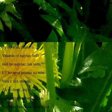
„Prečo plačeš, citrón milý?“
„Lebo chutím veľmi zle,
kyslý som a nie som pekný,
aj málokto si ma zje.“
„Čo si? Neplač! To tak nie je!
Ty si víťaz, priateľu.
Vitamín cé najviac lieči
máš ho najviac, tak veru.“
Už ho nesú priamo na trón.
Slzu z líca stierajú.
Ak si chorý, daj si citrón
s chutným medom do čaju.
Napísala Jana Janka Barillová