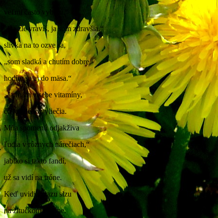
veľmi často vyberú.“
„Ba zle vravíš, ja som zdravšia,“
slivka na to ozve sa,
„som sladká a chutím dobre,
hodím sa aj do mäsa.“
„Ja mám v sebe vitamíny,
čo každého vyliečia.
Mňa spomenú odjakživa
ľudia v rôznych nárečiach,“
jablko si takto fandí,
už sa vidí na tróne.
Keď uvidia zrazu slzu
na žltučkom citróne.