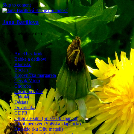
Skip to content
Jana Barillová
Básne nielen pre deti
Menu
Anjel bez krídel
Babke a dedkovi
Bludisko
Bocian
Bojovníčka margaréta
Červík Mirko
Choroba
Citrón na tróne
Čokoláda
Desiata
Dovolenka
GDPR
Glupi ale silni (Spišská klapancia)
Glupi medzvec (Spišská klapancia)
Hniezdo (ku Dňu matiek)