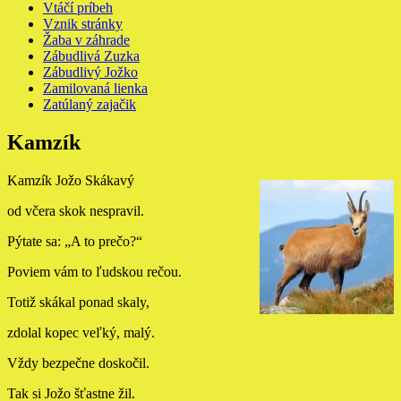
Vtáčí príbeh
Vznik stránky
Žaba v záhrade
Zábudlivá Zuzka
Zábudlivý Jožko
Zamilovaná lienka
Zatúlaný zajačik
Kamzík
Kamzík Jožo Skákavý
od včera skok nespravil.
Pýtate sa: „A to prečo?“
Poviem vám to ľudskou rečou.
Totiž skákal ponad skaly,
zdolal kopec veľký, malý.
Vždy bezpečne doskočil.
Tak si Jožo šťastne žil.