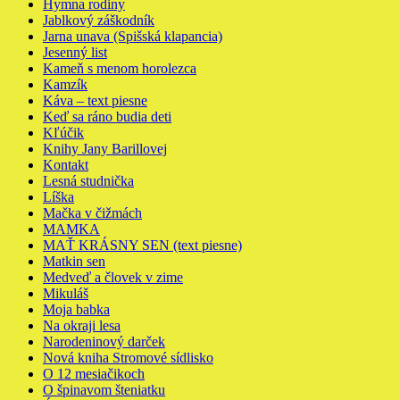
Hymna rodiny
Jablkový záškodník
Jarna unava (Spišská klapancia)
Jesenný list
Kameň s menom horolezca
Kamzík
Káva – text piesne
Keď sa ráno budia deti
Kľúčik
Knihy Jany Barillovej
Kontakt
Lesná studnička
Líška
Mačka v čižmách
MAMKA
MAŤ KRÁSNY SEN (text piesne)
Matkin sen
Medveď a človek v zime
Mikuláš
Moja babka
Na okraji lesa
Narodeninový darček
Nová kniha Stromové sídlisko
O 12 mesiačikoch
O špinavom šteniatku