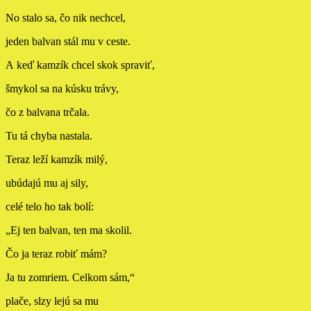
No stalo sa, čo nik nechcel,
jeden balvan stál mu v ceste.
A keď kamzík chcel skok spraviť,
šmykol sa na kúsku trávy,
čo z balvana trčala.
Tu tá chyba nastala.
Teraz leží kamzík milý,
ubúdajú mu aj sily,
celé telo ho tak bolí:
„Ej ten balvan, ten ma skolil.
Čo ja teraz robiť mám?
Ja tu zomriem. Celkom sám,“
plače, slzy lejú sa mu