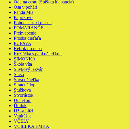
Óda na cestu (Spišská klapancia)
Osa v pohári
Panda Mia
Paprikovo
Pohoda – text piesne
POMARANČE
Prekvapenie
Prosba dieťaťa
PÚPAVA
Rebrík do neba
Rozlúčka s pani učiteľkou
SIMONKA
Škola víta
Slivkový lekvár
Sneží
Sova učiteľka
Stratená lopta
Stužková
Štvorlístok
Učiteľom
Útulok
Už sa blíži
Vankúšik
VČELY
VČIELKA EMKA