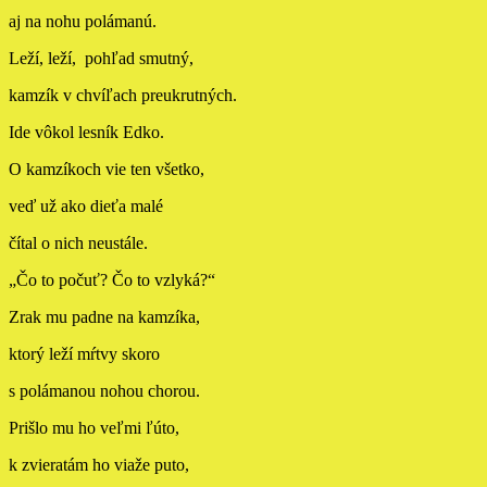
aj na nohu polámanú.
Leží, leží, pohľad smutný,
kamzík v chvíľach preukrutných.
Ide vôkol lesník Edko.
O kamzíkoch vie ten všetko,
veď už ako dieťa malé
čítal o nich neustále.
„Čo to počuť? Čo to vzlyká?“
Zrak mu padne na kamzíka,
ktorý leží mŕtvy skoro
s polámanou nohou chorou.
Prišlo mu ho veľmi ľúto,
k zvieratám ho viaže puto,