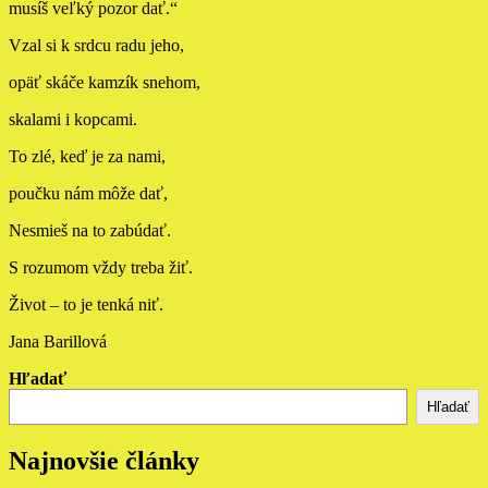
musíš veľký pozor dať.“
Vzal si k srdcu radu jeho,
opäť skáče kamzík snehom,
skalami i kopcami.
To zlé, keď je za nami,
poučku nám môže dať,
Nesmieš na to zabúdať.
S rozumom vždy treba žiť.
Život – to je tenká niť.
Jana Barillová
Hľadať
Hľadať
Najnovšie články