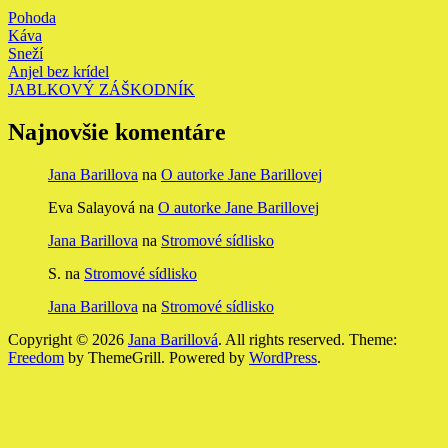
Pohoda
Káva
Sneží
Anjel bez krídel
JABLKOVÝ ZÁŠKODNÍK
Najnovšie komentáre
Jana Barillova
na
O autorke Jane Barillovej
Eva Salayová
na
O autorke Jane Barillovej
Jana Barillova
na
Stromové sídlisko
S.
na
Stromové sídlisko
Jana Barillova
na
Stromové sídlisko
Copyright © 2026
Jana Barillová
. All rights reserved. Theme:
Freedom
by ThemeGrill. Powered by
WordPress
.