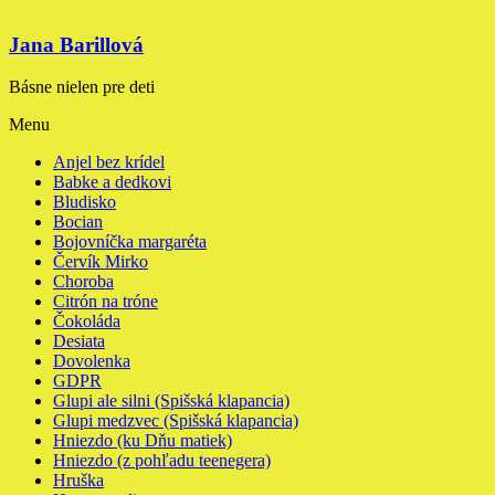
Jana Barillová
Básne nielen pre deti
Menu
Anjel bez krídel
Babke a dedkovi
Bludisko
Bocian
Bojovníčka margaréta
Červík Mirko
Choroba
Citrón na tróne
Čokoláda
Desiata
Dovolenka
GDPR
Glupi ale silni (Spišská klapancia)
Glupi medzvec (Spišská klapancia)
Hniezdo (ku Dňu matiek)
Hniezdo (z pohľadu teenegera)
Hruška