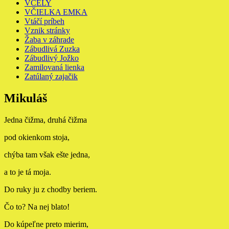
VČELY
VČIELKA EMKA
Vtáčí príbeh
Vznik stránky
Žaba v záhrade
Zábudlivá Zuzka
Zábudlivý Jožko
Zamilovaná lienka
Zatúlaný zajačik
Mikuláš
Jedna čižma, druhá čižma
pod okienkom stoja,
chýba tam však ešte jedna,
a to
je tá moja.
Do ruky ju z chodby beriem.
Čo to? Na nej blato!
Do kúpeľne preto mierim,