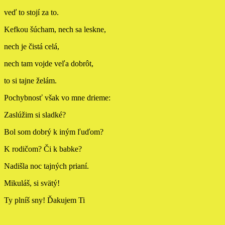
veď to stojí za to.
Kefkou šúcham, nech sa leskne,
nech je čistá celá,
nech tam vojde veľa dobrôt,
to si tajne želám.
Pochybnosť však vo mne drieme:
Zaslúžim si sladké?
Bol som dobrý k iným ľuďom?
K rodičom? Či k babke?
Nadišla noc tajných prianí.
Mikuláš, si svätý!
Ty plníš sny! Ďakujem Ti