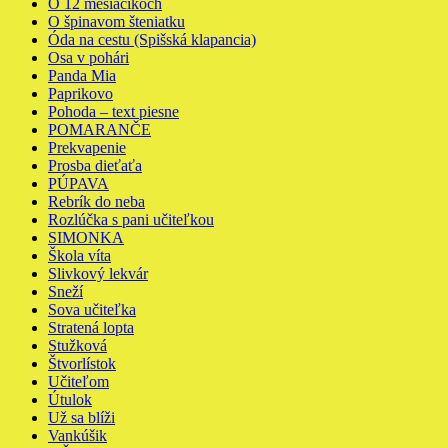
O 12 mesiačikoch
O špinavom šteniatku
Óda na cestu (Spišská klapancia)
Osa v pohári
Panda Mia
Paprikovo
Pohoda – text piesne
POMARANČE
Prekvapenie
Prosba dieťaťa
PÚPAVA
Rebrík do neba
Rozlúčka s pani učiteľkou
SIMONKA
Škola víta
Slivkový lekvár
Sneží
Sova učiteľka
Stratená lopta
Stužková
Štvorlístok
Učiteľom
Útulok
Už sa blíži
Vankúšik