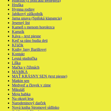
Hniezdo (z pohľadu teenegera)
Hruška
Hymna rodiny
Jablkový záškodník
Jarna unava (Spišská klapancia)
Jesenný list
Kameň s menom horolezca
Kamzík
Káva – text piesne
Keď sa ráno budia deti
Kľúčik
Knihy Jany Barillovej
Kontakt
Lesná studnička
Líška
Mačka v čižmách
MAMKA
MAŤ KRÁSNY SEN (text piesne)
Matkin sen
Medveď a človek v zime
Mikuláš
Moja babka
Na okraji lesa
Narodeninový darček
Nová kniha Stromové sídlisko