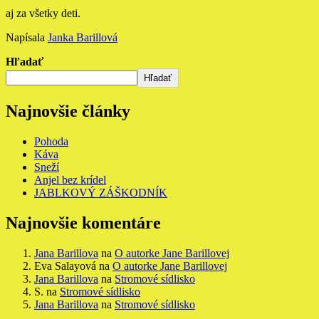
aj za všetky deti.
Napísala
Janka Barillová
Hľadať
Hľadať
Najnovšie články
Pohoda
Káva
Sneží
Anjel bez krídel
JABLKOVÝ ZÁŠKODNÍK
Najnovšie komentáre
Jana Barillova
na
O autorke Jane Barillovej
Eva Salayová
na
O autorke Jane Barillovej
Jana Barillova
na
Stromové sídlisko
S.
na
Stromové sídlisko
Jana Barillova
na
Stromové sídlisko