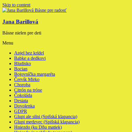
Skip to content
Jana Barillová
Básne nielen pre deti
Menu
Anjel bez krídel
Babke a dedkovi
Bludisko
Bocian
Bojovníčka margaréta
Červík Mirko
Choroba
Citrón na tróne
Čokoláda
Desiata
Dovolenka
GDPR
Glupi ale silni (Spišská klapancia)
Glupi medzvec (Spišská klapancia)
Hniezdo (ku Dňu matiek)